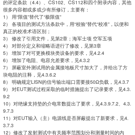
的评定条款（4.4）、CS102、CS112和四个附录内容，其他
很多内容都或多或少有所修订，主要有：
1） 用“限值”替代了“极限值”
2） 各项目的测试方法条款中，用“校验”替代“校准”，以便和
真正的校准术语区别；
3） 修改了引用文件，见第2章；海军士项 空军五项
4） 对部分定义和缩略语进行了修改，见第3章
5） 增加了对可更换模块类设备的要求，见4.2.4
6） 增加了电阻、电容允差要求，见4.3.2
7） 屏蔽室外测试用的金属接地板尺寸加大了，并给出了方
块电阻的注释，见4.3.6.2
8） 明确规定LISN的信号输出端口需要接50Ω负载，见4.3.7
9） 对EUT测试过程采取的临时措施提出了记录要求，见4.3.
9.2
10）对绝缘支持垫的介电常数提出了要求，见4.3.9.7.2、4.3.
9.7.3
11）对EUT输入（主）电源线是否屏蔽提出了新要求，见4.
3.7.3
12）修改了发射测试中有关频率范围划分和测量时间的内